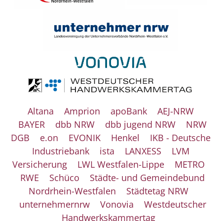
Altana
Amprion
apoBank
AEJ-NRW
BAYER
dbb NRW
dbb jugend NRW
NRW
DGB
e.on
EVONIK
Henkel
IKB - Deutsche
Industriebank
ista
LANXESS
LVM
Versicherung
LWL Westfalen-Lippe
METRO
RWE
Schüco
Städte- und Gemeindebund
Nordrhein-Westfalen
Städtetag NRW
unternehmernrw
Vonovia
Westdeutscher
Handwerkskammertag