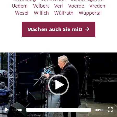
Uedem
Velbert
Verl
Voerde
Vreden
Wesel
Willich
Wülfrath
Wuppertal
Machen auch Sie mit!
deo-Player
00:00
00:00