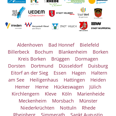
Aldenhoven
Bad Honnef
Bielefeld
Billerbeck
Bochum
Blankenheim
Borken
Kreis Borken
Brüggen
Dormagen
Dorsten
Dortmund
Düsseldorf
Duisburg
Eitorf an der Sieg
Essen
Hagen
Haltern
am See
Heiligenhaus
Hattingen
Heiden
Hemer
Herne
Hückeswagen
Jülich
Kirchlengern
Kleve
Köln
Marienheide
Meckenheim
Morsbach
Münster
Niederkrüchten
Nottuln
Rhede
Rheinberg
Simmerath
Sankt Augustin