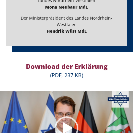
Landes Nordrhein-Westfalen
Mona Neubaur MdL
Der Ministerpräsident des Landes Nordrhein-
Westfalen
Hendrik Wüst MdL
Download der Erklärung
(PDF, 237 KB)
deo-Player