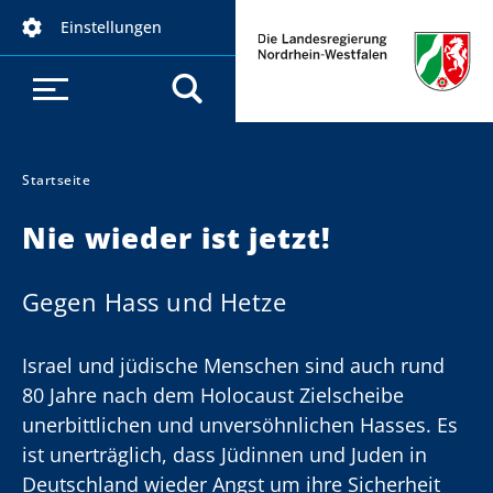
D
Einstellungen
i
r
e
k
t
z
Startseite
Sie sind hier:
u
Nie wieder ist jetzt!
m
I
n
Gegen Hass und Hetze
h
a
Israel und jüdische Menschen sind auch rund
l
80 Jahre nach dem Holocaust Zielscheibe
t
unerbittlichen und unversöhnlichen Hasses. Es
ist unerträglich, dass Jüdinnen und Juden in
Deutschland wieder Angst um ihre Sicherheit