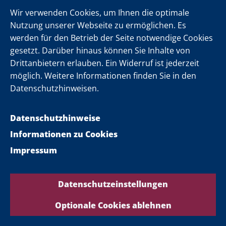
Wir verwenden Cookies, um Ihnen die optimale
00:00
00:00
Nutzung unserer Webseite zu ermöglichen. Es
werden für den Betrieb der Seite notwendige Cookies
gesetzt. Darüber hinaus können Sie Inhalte von
0:26
Video: Land NRW
Drittanbietern erlauben. Ein Widerruf ist jederzeit
möglich. Weitere Informationen finden Sie in den
Datenschutzhinweisen.
30.11.2023
Henning Krautmacher
Datenschutzhinweise
unterstützt #NieWiederIstJetzt
Informationen zu Cookies
Henning Krautmacher war viele Jahre Sänger der
Impressum
Höhner und engagiert sich seit langer Zeit gegen jede
Form von Hass und Gewalt. Zum #Antisemitismus
bezieht er klar Stellung –
#niewiederistjetzt
Datenschutzeinstellungen
Optionale Cookies ablehnen