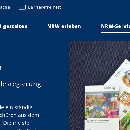
rache
Barrierefreiheit
 gestalten
NRW erleben
NRW-Servi
e
desregierung
e ein ständig
schüren aus dem
 Die meisten