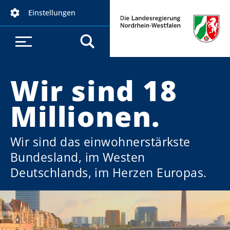
D
Einstellungen
i
r
e
k
t
Wir sind 18
z
u
Millionen.
m
I
n
Wir sind das einwohnerstärkste
h
Bundesland, im Westen
a
Deutschlands, im Herzen Europas.
l
t