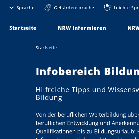
D
Sprache
Gebärdensprache
Leichte Sp
M
i
r
e
e
Startseite
NRW informieren
NRW
t
k
t
a
Startseite
Sie sind hier:
z
n
u
m
Infobereich Bildu
a
I
v
n
Hilfreiche Tipps und Wissen
h
i
Bildung
a
g
l
t
Von der beruflichen Weiterbildung übe
a
beruflichen Entwicklung und Anerkenn
t
Qualifikationen bis zu Bildungsurlaub: H
i