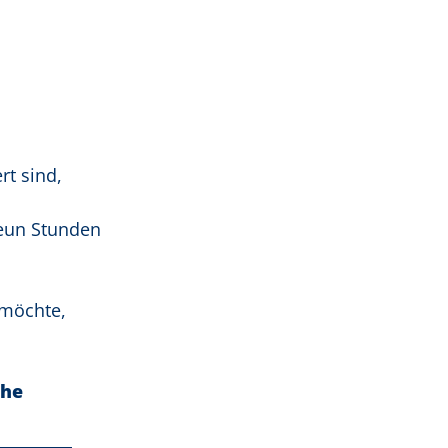
rt sind,
neun Stunden
 möchte,
che