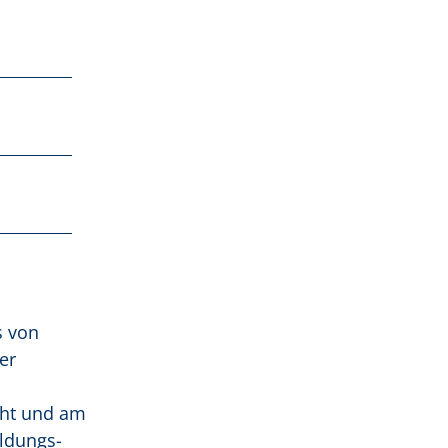
s von
er
cht und am
ldungs-