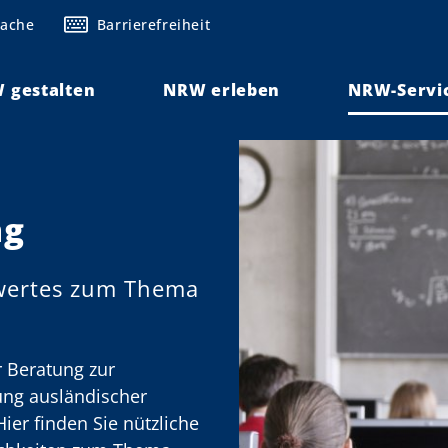
rache
Barrierefreiheit
 gestalten
NRW erleben
NRW-Servi
ng
swertes zum Thema
r Beratung zur
ung ausländischer
ier finden Sie nützliche