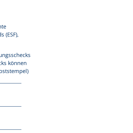
nte
s (ESF),
dungsschecks
ecks können
oststempel)