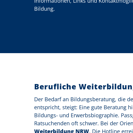
Informationen, Links und Kontaktmögl
Bildung.
o
n
Berufliche Weiterbildu
Der Bedarf an Bildungsberatung, die 
entspricht, steigt: Eine gute Beratung 
Bildungs- und Erwerbsbiographie. Passge
Ratsuchenden oft schwer. Bei der Orien
Weiterbildung NRW
. Die Hotline err