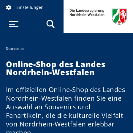
D
Einstellungen
i
r
e
k
t
z
Startseite
Sie sind hier:
u
Online-Shop des Landes
m
Nordrhein-Westfalen
I
n
h
Im offiziellen Online-Shop des Landes
a
Nordrhein-Westfalen finden Sie eine
l
Auswahl an Souvenirs und
t
Fanartikeln, die die kulturelle Vielfalt
von Nordrhein-Westfalen erlebbar
machen.