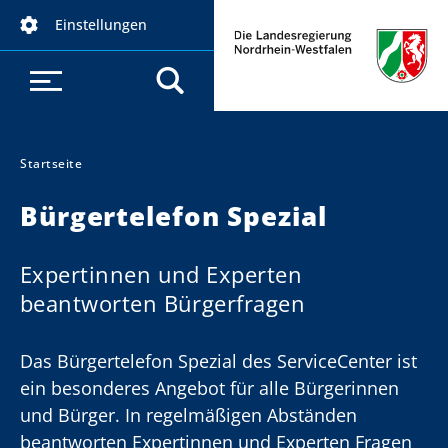
D
Einstellungen
i
r
e
k
t
z
Startseite
Sie sind hier:
u
Bürgertelefon Spezial
m
I
n
Expertinnen und Experten
h
beantworten Bürgerfragen
a
l
Das Bürgertelefon Spezial des ServiceCenter ist
t
ein besonderes Angebot für alle Bürgerinnen
und Bürger. In regelmäßigen Abständen
beantworten Expertinnen und Experten Fragen