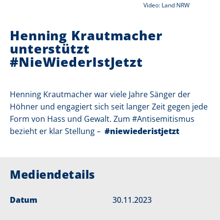
Video: Land NRW
r
i
Henning Krautmacher
e
unterstützt
r
#NieWiederIstJetzt
:
Henning Krautmacher war viele Jahre Sänger der
Höhner und engagiert sich seit langer Zeit gegen jede
Form von Hass und Gewalt. Zum #Antisemitismus
bezieht er klar Stellung –
#niewiederistjetzt
Mediendetails
Datum
30.11.2023