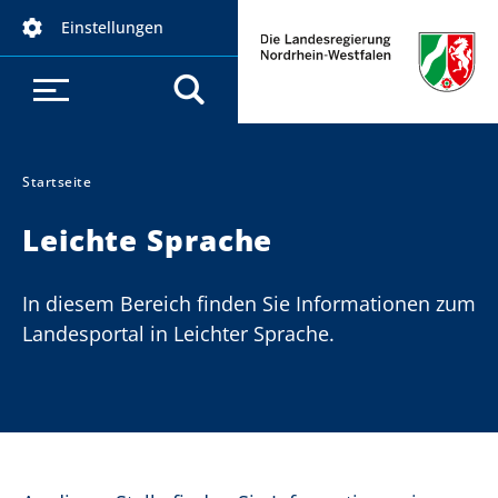
D
Einstellungen
i
r
e
k
t
z
Startseite
Sie sind hier:
u
Leichte Sprache
m
I
n
In diesem Bereich finden Sie Informationen zum
h
Landesportal in Leichter Sprache.
a
l
t