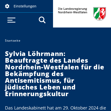
D
Einstellungen
i
r
e
k
t
z
Startseite
Sie sind hier:
u
Sylvia Löhrmann:
m
Beauftragte des Landes
I
Nordrhein-Westfalen für die
n
h
Bekämpfung des
a
Antisemitismus, für
l
jüdisches Leben und
t
Erinnerungskultur
Das Landeskabinett hat am 29. Oktober 2024 die