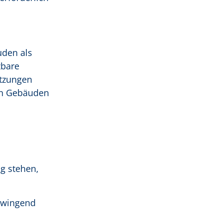
den als
zbare
etzungen
in Gebäuden
g stehen,
 zwingend