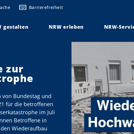
rache
Barrierefreiheit
 gestalten
NRW erleben
NRW-Servi
e zur
trophe
n von Bundestag und
1 für die betroffenen
erkatastrophe im Juli
nnen Betroffene in
r den Wiederaufbau