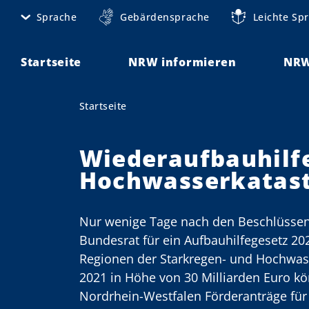
D
Sprache
Gebärdensprache
Leichte Sp
M
i
r
e
e
Startseite
NRW informieren
NRW
t
k
t
a
Startseite
Sie sind hier:
z
n
u
m
Wiederaufbauhilf
a
I
Hochwasserkatas
v
n
h
i
a
Nur wenige Tage nach den Beschlüsse
g
l
Bundesrat für ein Aufbauhilfegesetz 202
t
a
Regionen der Starkregen- und Hochwass
2021 in Höhe von 30 Milliarden Euro kö
t
Nordrhein-Westfalen Förderanträge fü
i