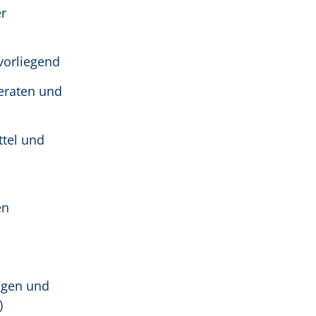
r
vorliegend
eraten und
ttel und
en
ungen und
)