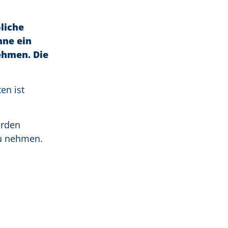
liche
hne ein
ehmen. Die
en ist
erden
zu nehmen.