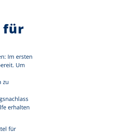
 für
n: Im ersten
bereit. Um
n zu
ngsnachlass
lfe erhalten
el für