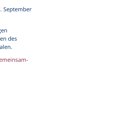
7. September
gen
ten des
alen.
emeinsam-