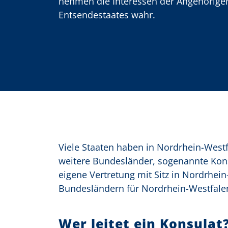
nehmen die Interessen der Angehörige
Entsendestaates wahr.
o
n
Viele Staaten haben in Nordrhein-Westf
weitere Bundesländer, sogenannte Konsu
eigene Vertretung mit Sitz in Nordrhein
Bundesländern für Nordrhein-Westfale
Wer leitet ein Konsulat