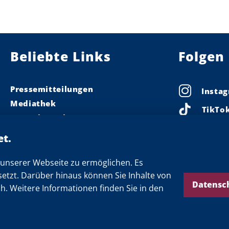
Beliebte Links
Folgen 
Pressemitteilungen
Insta
Mediathek
TikTo
Pressekontakt
Linke
Ministerpräsident
Landeskabinett
Faceb
Einsamkeit
unserer Webseite zu ermöglichen. Es
X
setzt. Darüber hinaus können Sie Inhalte von
Newsletter
Threa
Datensc
ch. Weitere Informationen finden Sie in den
YouTu