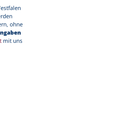
estfalen
erden
ern, ohne
 Angaben
t
mit uns