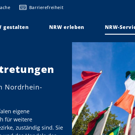
rache
Barrierefreiheit
 gestalten
NRW erleben
NRW-Servi
rtretungen
n Nordrhein-
falen eigene
h für weitere
rke, zuständig sind. Sie