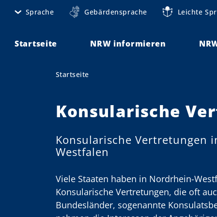
D
Sprache
Gebärdensprache
Leichte Sp
M
i
r
e
e
Startseite
NRW informieren
NRW
t
k
t
a
Startseite
Sie sind hier:
z
n
u
m
Konsularische Ve
a
I
v
n
Konsularische Vertretungen i
h
i
Westfalen
a
g
l
t
Viele Staaten haben in Nordrhein-West
a
Konsularische Vertretungen, die oft auc
t
Bundesländer, sogenannte Konsulatsbezi
i