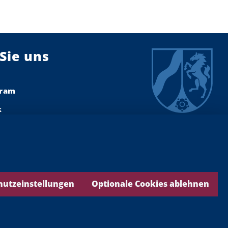
Sie uns
gram
k
dIn
ook
ds
hutzeinstellungen
Optionale Cookies ablehnen
be