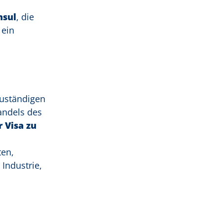
nsul
, die
 ein
zuständigen
andels des
 Visa zu
ten,
Industrie,