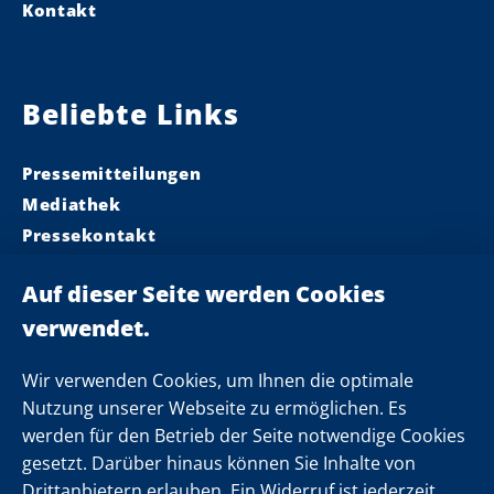
Kontakt
Beliebte Links
Pressemitteilungen
Mediathek
Pressekontakt
Ministerpräsident
Landeskabinett
Einsamkeit
Newsletter
Wir verwenden Cookies, um Ihnen die optimale
Nutzung unserer Webseite zu ermöglichen. Es
werden für den Betrieb der Seite notwendige Cookies
Folgen Sie uns
gesetzt. Darüber hinaus können Sie Inhalte von
Drittanbietern erlauben. Ein Widerruf ist jederzeit