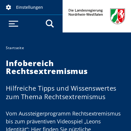
D
Einstellungen
i
r
e
k
t
z
Startseite
Sie sind hier:
u
Infobereich
m
Rechtsextremismus
I
n
h
Hilfreiche Tipps und Wissenswertes
a
zum Thema Rechtsextremismus
l
t
Vom Aussteigerprogramm Rechtsextremismus
bis zum präventiven Videospiel „Leons
Identität“: Hier finden Sie nützliche