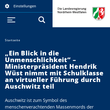
D
Einstellungen
i
r
e
k
t
z
Startseite
Sie sind hier:
u
„Ein Blick in die
m
Unmenschlichkeit“ –
I
Ministerpräsident Hendrik
n
h
Wüst nimmt mit Schulklasse
a
an virtueller Führung durch
l
Auschwitz teil
t
Auschwitz ist zum Symbol des
menschenverachtenden Massenmords der