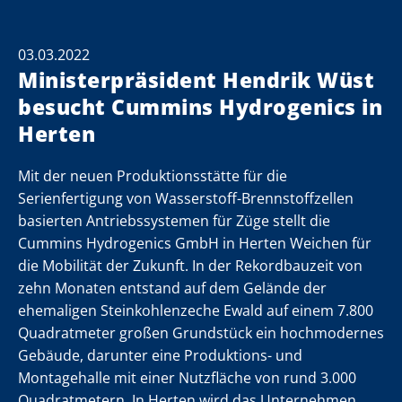
03.03.2022
Ministerpräsident Hendrik Wüst
besucht Cummins Hydrogenics in
Herten
Mit der neuen Produktionsstätte für die
Serienfertigung von Wasserstoff-Brennstoffzellen
basierten Antriebssystemen für Züge stellt die
r
r
r
r
r
r
r
r
r
r
r
r
r
Cummins Hydrogenics GmbH in Herten Weichen für
die Mobilität der Zukunft. In der Rekordbauzeit von
zehn Monaten entstand auf dem Gelände der
0
0
0
0
0
0
0
0
0
0
0
0
0
ehemaligen Steinkohlenzeche Ewald auf einem 7.800
nes
nes
nes
nes
nes
nes
nes
nes
nes
nes
nes
nes
nes
Quadratmeter großen Grundstück ein hochmodernes
Gebäude, darunter eine Produktions- und
Montagehalle mit einer Nutzfläche von rund 3.000
Quadratmetern. In Herten wird das Unternehmen