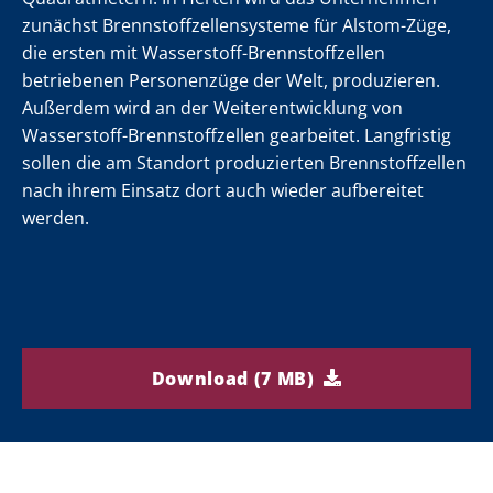
,
,
,
,
,
,
,
,
,
,
,
,
,
zunächst Brennstoffzellensysteme für Alstom-Züge,
die ersten mit Wasserstoff-Brennstoffzellen
betriebenen Personenzüge der Welt, produzieren.
Außerdem wird an der Weiterentwicklung von
g
g
g
g
g
g
g
g
g
g
g
g
g
Wasserstoff-Brennstoffzellen gearbeitet. Langfristig
len
len
len
len
len
len
len
len
len
len
len
len
len
sollen die am Standort produzierten Brennstoffzellen
nach ihrem Einsatz dort auch wieder aufbereitet
werden.
Download (7 MB)