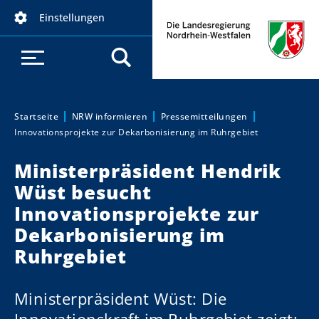
D
Einstellungen
i
r
e
k
t
z
Startseite
NRW informieren
Pressemitteilungen
Sie sind hier:
Innovationsprojekte zur Dekarbonisierung im Ruhrgebiet
u
m
Ministerpräsident Hendrik
I
Wüst besucht
n
h
Innovationsprojekte zur
a
Dekarbonisierung im
l
Ruhrgebiet
t
Ministerpräsident Wüst: Die