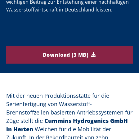
n
n
n
n
n
n
n
n
wichtigen Beitrag zur Entstehung einer nachhaltigen
Wasserstoffwirtschaft in Deutschland leisten.
Download (3 MB)
Mit der neuen Produktionsstätte für die
Serienfertigung von Wasserstoff-
Brennstoffzellen basierten Antriebssystemen für
Züge stellt die
Cummins Hydrogenics GmbH
in Herten
Weichen für die Mobilität der
Zukunft. In der Rekordbauzeit von zehn