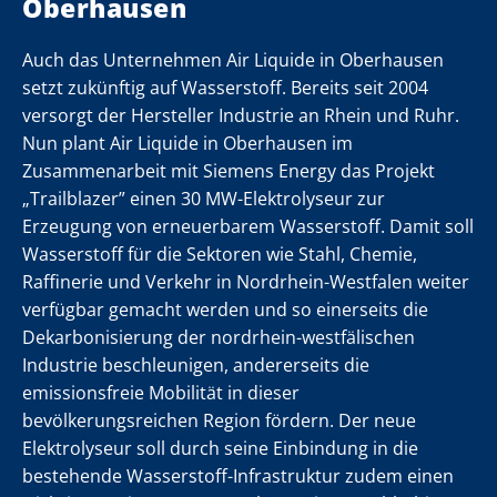
Oberhausen
Auch das Unternehmen Air Liquide in Oberhausen
setzt zukünftig auf Wasserstoff. Bereits seit 2004
.
.
.
.
.
.
.
.
versorgt der Hersteller Industrie an Rhein und Ruhr.
Nun plant Air Liquide in Oberhausen im
Zusammenarbeit mit Siemens Energy das Projekt
„Trailblazer” einen 30 MW-Elektrolyseur zur
oll
oll
oll
oll
oll
oll
oll
oll
Erzeugung von erneuerbarem Wasserstoff. Damit soll
Wasserstoff für die Sektoren wie Stahl, Chemie,
er
er
er
er
er
er
er
er
Raffinerie und Verkehr in Nordrhein-Westfalen weiter
verfügbar gemacht werden und so einerseits die
Dekarbonisierung der nordrhein-westfälischen
Industrie beschleunigen, andererseits die
emissionsfreie Mobilität in dieser
bevölkerungsreichen Region fördern. Der neue
Elektrolyseur soll durch seine Einbindung in die
n
n
n
n
n
n
n
n
bestehende Wasserstoff-Infrastruktur zudem einen