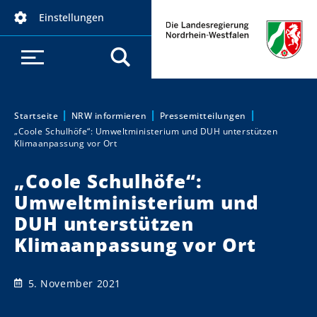
D
Einstellungen
i
r
e
k
t
z
Startseite
NRW informieren
Pressemitteilungen
Sie sind hier:
„Coole Schulhöfe“: Umweltministerium und DUH unterstützen
u
Klimaanpassung vor Ort
m
I
„Coole Schulhöfe“:
n
Umweltministerium und
h
DUH unterstützen
a
Klimaanpassung vor Ort
l
t
5. November 2021