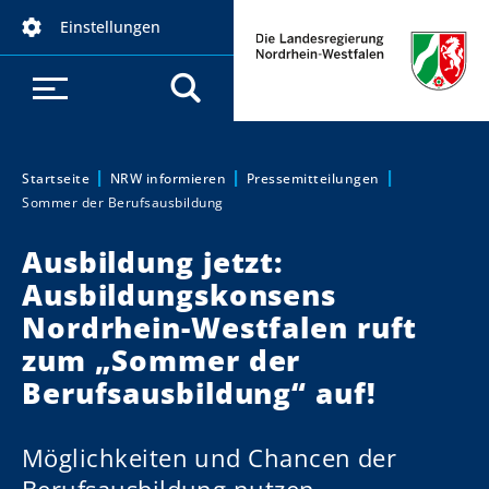
D
Einstellungen
i
r
e
k
t
z
Startseite
NRW informieren
Pressemitteilungen
Sie sind hier:
Sommer der Berufsausbildung
u
m
Ausbildung jetzt:
I
Ausbildungskonsens
n
h
Nordrhein-Westfalen ruft
a
zum „Sommer der
l
Berufsausbildung“ auf!
t
Möglichkeiten und Chancen der