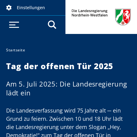
D
Einstellungen
i
r
e
k
t
z
Startseite
Sie sind hier:
u
Tag der offenen Tür 2025
m
I
n
Am 5. Juli 2025: Die Landesregierung
h
lädt ein
a
l
Die Landesverfassung wird 75 Jahre alt ─ ein
t
Grund zu feiern. Zwischen 10 und 18 Uhr lädt
die Landesregierung unter dem Slogan „Hey,
Demokratie!“ zum Tag der offenen Tür in