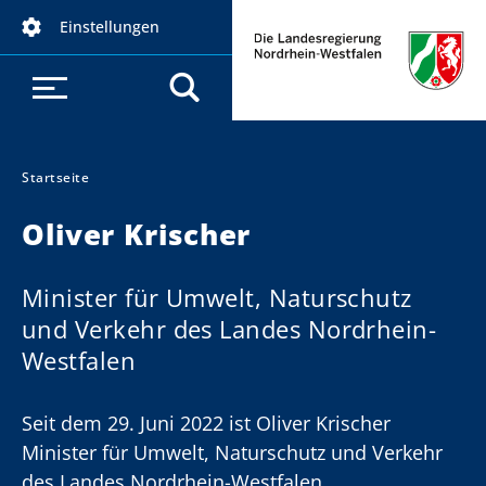
D
Einstellungen
i
r
e
k
t
z
Startseite
Sie sind hier:
u
Oliver Krischer
m
I
n
Minister für Umwelt, Naturschutz
h
und Verkehr des Landes Nordrhein-
a
Westfalen
l
t
Seit dem 29. Juni 2022 ist Oliver Krischer
Minister für Umwelt, Naturschutz und Verkehr
des Landes Nordrhein-Westfalen.