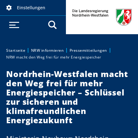
D
Einstellungen
i
r
e
k
t
z
Startseite
NRW informieren
Pressemitteilungen
Sie sind hier:
NRW macht den Weg frei für mehr Energiespeicher
u
m
Nordrhein-Westfalen macht
I
den Weg frei für mehr
n
h
Energiespeicher – Schlüssel
a
zur sicheren und
l
klimafreundlichen
t
Energiezukunft