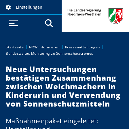
D
Einstellungen
i
r
e
k
t
z
Startseite
NRW informieren
Pressemitteilungen
Sie sind hier:
Bundesweites Monitoring zu Sonnenschutzcremes
u
m
Neue Untersuchungen
I
bestätigen Zusammenhang
n
h
zwischen Weichmachern in
a
Kinderurin und Verwendung
l
von Sonnenschutzmitteln
t
Maßnahmenpaket eingeleitet: