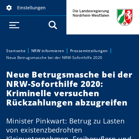
D
Einstellungen
i
r
e
k
t
z
Startseite
NRW informieren
Pressemitteilungen
Sie sind hier:
Neue Betrugsmasche bei der NRW-Soforthilfe 2020
u
m
Neue Betrugsmasche bei der
I
NRW-Soforthilfe 2020:
n
h
Kriminelle versuchen
a
Rückzahlungen abzugreifen
l
t
Minister Pinkwart: Betrug zu Lasten
von existenzbedrohten
Kleinunternehmen, Freiberuflern und