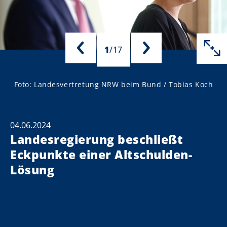
1
/
17
ch
ch
ch
ch
ch
ch
ch
ch
ch
ch
ch
ch
ch
ch
ch
ch
ch
Foto: Landesvertretung NRW beim Bund / Tobias Koch
04.06.2024
Landesregierung beschließt
Eckpunkte einer Altschulden-
Lösung