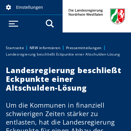
D
Einstellungen
i
r
e
k
t
z
Startseite
NRW informieren
Pressemitteilungen
Sie sind hier:
Landesregierung beschließt Eckpunkte einer Altschulden-Lösung
u
m
Landesregierung beschließt
I
Eckpunkte einer
n
h
Altschulden-Lösung
a
l
Um die Kommunen in finanziell
t
schwierigen Zeiten stärker zu
entlasten, hat die Landesregierung
Eckpunkte für einen Abbau des