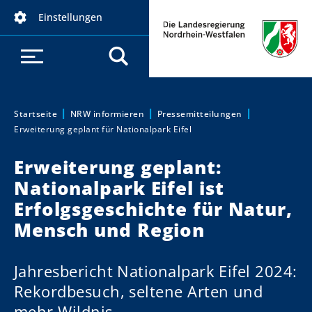
D
Einstellungen
i
r
e
k
t
z
Startseite
NRW informieren
Pressemitteilungen
Sie sind hier:
Erweiterung geplant für Nationalpark Eifel
u
m
Erweiterung geplant:
I
Nationalpark Eifel ist
n
h
Erfolgsgeschichte für Natur,
a
Mensch und Region
l
t
Jahresbericht Nationalpark Eifel 2024:
Rekordbesuch, seltene Arten und
mehr Wildnis