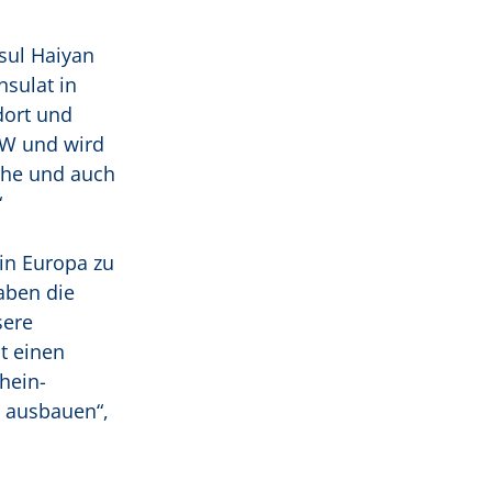
sul Haiyan
sulat in
dort und
RW und wird
che und auch
“
 in Europa zu
aben die
sere
t einen
hein-
r ausbauen“,