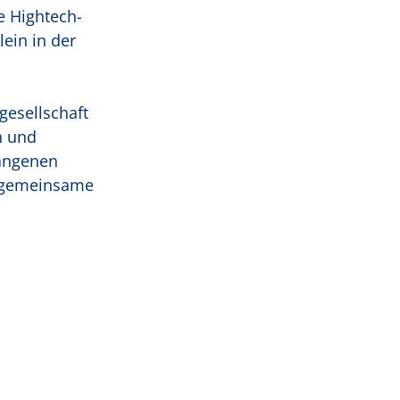
e Hightech-
ein in der
gesellschaft
n und
gangenen
e gemeinsame