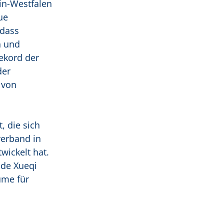
n-Westfalen
ue
 dass
n und
ekord der
der
 von
, die sich
verband in
ickelt hat.
nde Xueqi
ume für