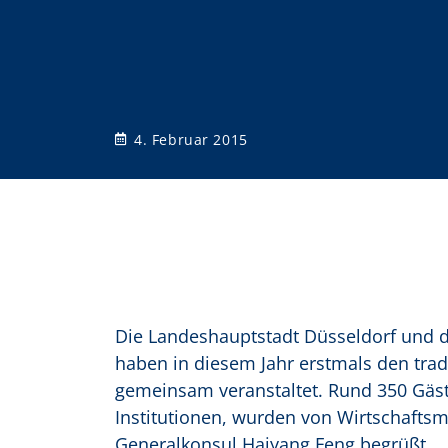
o
n
4. Februar 2015
Die Landeshauptstadt Düsseldorf und d
haben in diesem Jahr erstmals den trad
gemeinsam veranstaltet. Rund 350 Gäst
Institutionen, wurden von Wirtschafts
Generalkonsul Haiyang Feng begrüßt.