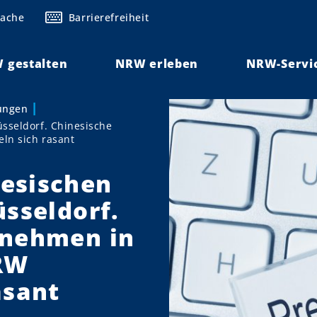
rache
Barrierefreiheit
 gestalten
NRW erleben
NRW-Servi
lungen
sseldorf. Chinesische
ln sich rasant
esischen
üsseldorf.
rnehmen in
RW
asant