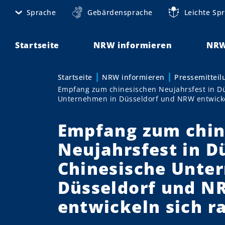
D
Sprache
Gebärdensprache
Leichte Sp
M
i
r
e
e
Startseite
NRW informieren
NRW
t
k
t
a
Startseite
NRW informieren
Pressemittei
Sie sind hier:
z
Empfang zum chinesischen Neujahrsfest in Dü
n
u
Unternehmen in Düsseldorf und NRW entwicke
m
a
I
Empfang zum chin
v
n
Neujahrsfest in D
h
i
a
Chinesische Unte
g
l
Düsseldorf und N
t
a
entwickeln sich r
t
i