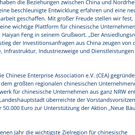
ben die Beziehungen zwischen China und Nordrhei
 eine beschleunigte Entwicklung erfahren und eine ne
rbeit geschaffen. Mit großer Freude stellen wir fest,
eine wichtige Plattform für chinesische Unternehme
l Haiyan Feng in seinem Grußwort. „Der Ansiedlungsr
ieg der Investitionsanfragen aus China zeugen von 
 Infrastruktur, Industriezweige und Dienstleistungen
ie Chinese Enterprise Association e.V. (CEA) gegründet
u dem größten regionalen chinesischen Unternehmer
werk für chinesische Unternehmen aus ganz NRW entw
 Landeshauptstadt überreichte der Vorstandsvorsitze
 50.000 Euro zur Unterstützung der Aktion „Neue Bä
en Jahr die wichtigste Zielregion für chinesische