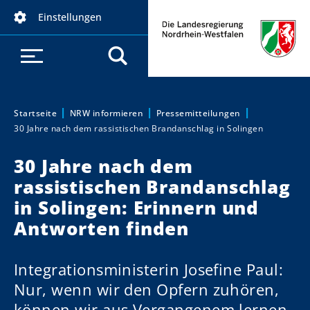
D
Einstellungen
i
r
e
k
t
z
Startseite
NRW informieren
Pressemitteilungen
Sie sind hier:
30 Jahre nach dem rassistischen Brandanschlag in Solingen
u
m
30 Jahre nach dem
I
rassistischen Brandanschlag
n
h
in Solingen: Erinnern und
a
Antworten finden
l
t
Integrationsministerin Josefine Paul:
Nur, wenn wir den Opfern zuhören,
können wir aus Vergangenem lernen