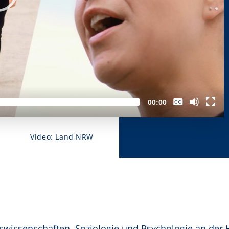
Keine
00:00
Closed
Captions
German
Video: Land NRW
swissenschaften, Soziologie und Psychologie an der H