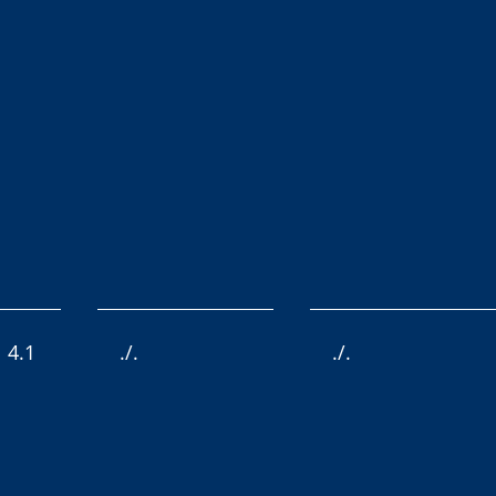
4.1
./.
./.