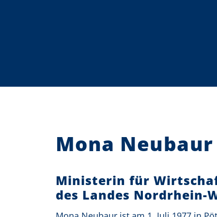
o
n
Mona Neubaur
Ministerin für Wirtscha
des Landes Nordrhein-W
Mona Neubaur ist am 1. Juli 1977 in Pöt