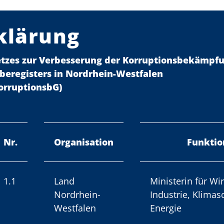
klärung
etzes zur Verbesserung der Korruptionsbekämpf
beregisters in Nordrhein-Westfalen
orruptionsbG)
Nr.
Organisation
Funktio
1.1
Land
Ministerin für Wir
Nordrhein-
Industrie, Klimas
Westfalen
Energie