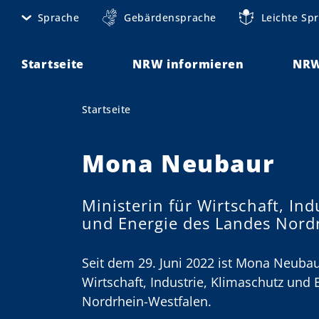
D
Sprache
Gebärdensprache
Leichte Sp
M
i
r
e
e
Startseite
NRW informieren
NRW
t
k
t
a
Startseite
Sie sind hier:
z
n
u
m
Mona Neubaur
a
I
v
n
Ministerin für Wirtschaft, Ind
h
i
und Energie des Landes Nord
a
g
l
t
Seit dem 29. Juni 2022 ist Mona Neubau
a
Wirtschaft, Industrie, Klimaschutz und
t
Nordrhein-Westfalen.
i