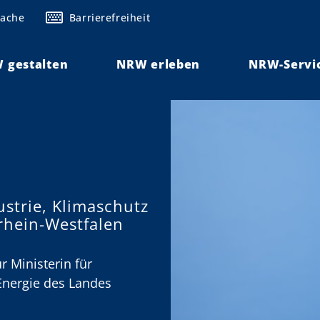
rache
Barrierefreiheit
 gestalten
NRW erleben
NRW-Servi
ustrie, Klimaschutz
rhein-Westfalen
r Ministerin für
 Energie des Landes