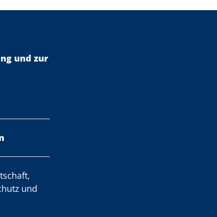
ung und zur
n
tschaft,
chutz und