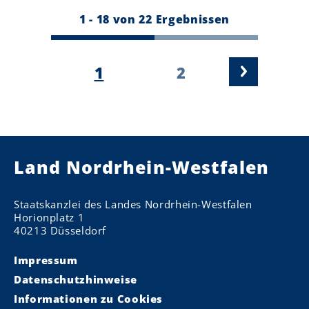
S
1 - 18 von 22 Ergebnissen
e
i
A
1
S
2
t
k
e
e
t
i
n
u
t
n
e
e
u
l
m
l
Land Nordrhein-Westfalen
m
e
S
e
Staatskanzlei des Landes Nordrhein-Westfalen
e
r
Horionplatz 1
i
i
40213 Düsseldorf
t
e
e
Impressum
r
u
Datenschutzhinweise
n
Informationen zu Cookies