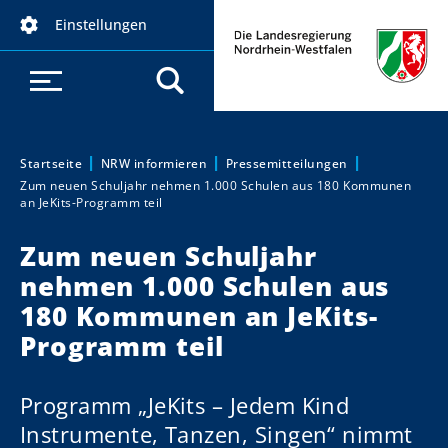
D
Einstellungen
i
r
e
k
t
z
Startseite
NRW informieren
Pressemitteilungen
Sie sind hier:
Zum neuen Schuljahr nehmen 1.000 Schulen aus 180 Kommunen
u
an JeKits-Programm teil
m
I
Zum neuen Schuljahr
n
nehmen 1.000 Schulen aus
h
180 Kommunen an JeKits-
a
Programm teil
l
t
Programm „JeKits – Jedem Kind
Instrumente, Tanzen, Singen“ nimmt