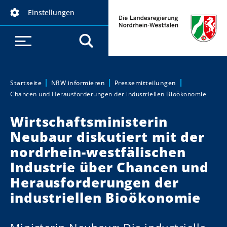
D
Einstellungen
i
r
e
k
t
z
Startseite
NRW informieren
Pressemitteilungen
Sie sind hier:
Chancen und Herausforderungen der industriellen Bioökonomie
u
m
Wirtschaftsministerin
I
Neubaur diskutiert mit der
n
h
nordrhein-westfälischen
a
Industrie über Chancen und
l
Herausforderungen der
t
industriellen Bioökonomie