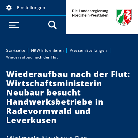
D
Einstellungen
i
r
e
k
t
z
Startseite
NRW informieren
Pressemitteilungen
Sie sind hier:
Wiederaufbau nach der Flut
u
m
Wiederaufbau nach der Flut:
I
Wirtschaftsministerin
n
h
Neubaur besucht
a
Handwerksbetriebe in
l
Radevormwald und
t
Leverkusen