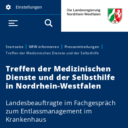
D
Einstellungen
i
r
e
k
t
z
Startseite
NRW informieren
Pressemitteilungen
Sie sind hier:
Treffen der Medizinischen Dienste und der Selbsthilfe
u
m
Treffen der Medizinischen
I
Dienste und der Selbsthilfe
n
h
in Nordrhein-Westfalen
a
l
Landesbeauftragte im Fachgespräch
t
zum Entlassmanagement im
Krankenhaus