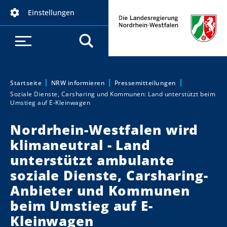
D
Einstellungen
i
r
e
k
t
z
Startseite
NRW informieren
Pressemitteilungen
Sie sind hier:
Soziale Dienste, Carsharing und Kommunen: Land unterstützt beim
u
Umstieg auf E-Kleinwagen
m
I
Nordrhein-Westfalen wird
n
klimaneutral - Land
h
unterstützt ambulante
a
soziale Dienste, Carsharing-
l
t
Anbieter und Kommunen
beim Umstieg auf E-
Kleinwagen