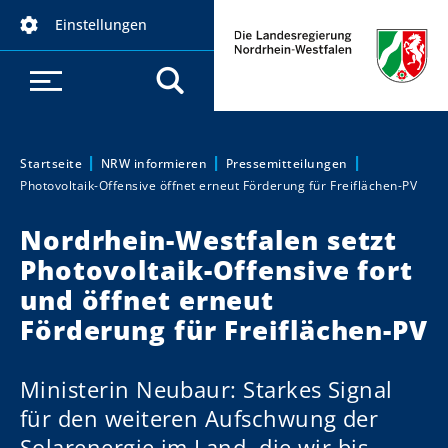
D
Einstellungen
i
r
e
k
t
z
Startseite
NRW informieren
Pressemitteilungen
Sie sind hier:
Photovoltaik-Offensive öffnet erneut Förderung für Freiflächen-PV
u
m
Nordrhein-Westfalen setzt
I
Photovoltaik-Offensive fort
n
h
und öffnet erneut
a
Förderung für Freiflächen-PV
l
t
Ministerin Neubaur: Starkes Signal
für den weiteren Aufschwung der
Solarenergie im Land, die wir bis