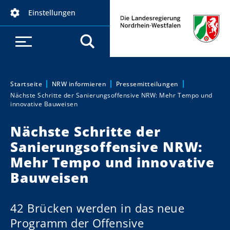
D
Einstellungen
i
r
e
k
t
z
Startseite
NRW informieren
Pressemitteilungen
Sie sind hier:
Nächste Schritte der Sanierungsoffensive NRW: Mehr Tempo und
u
innovative Bauweisen
m
I
Nächste Schritte der
n
Sanierungsoffensive NRW:
h
Mehr Tempo und innovative
a
Bauweisen
l
t
42 Brücken werden in das neue
Programm der Offensive