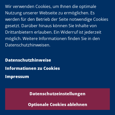
Wir verwenden Cookies, um Ihnen die optimale
Genehmigungsverfahren für
Nutzung unserer Webseite zu ermöglichen. Es
Groß- und Schwertransporte neu
werden für den Betrieb der Seite notwendige Cookies
aufgestellt
gesetzt. Darüber hinaus können Sie Inhalte von
Drittanbietern erlauben. Ein Widerruf ist jederzeit
Nordrhein-Westfalen stellt die Weichen für
möglich. Weitere Informationen finden Sie in den
effizientere Genehmigungen von Großraum- und
Datenschutzhinweisen.
Schwertransporten. Das Ministerium für Umwelt...
Datenschutzhinweise
Informationen zu Cookies
Impressum
Datenschutzeinstellungen
Optionale Cookies ablehnen
Land Nordrhein-Westfalen