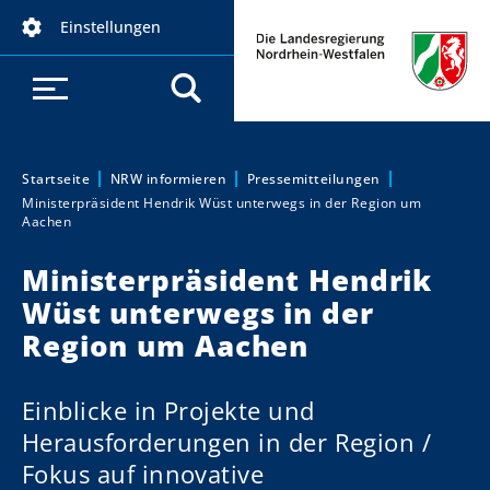
D
Einstellungen
i
r
e
k
t
z
Startseite
NRW informieren
Pressemitteilungen
Sie sind hier:
Ministerpräsident Hendrik Wüst unterwegs in der Region um
u
Aachen
m
I
Ministerpräsident Hendrik
n
Wüst unterwegs in der
h
Region um Aachen
a
l
t
Einblicke in Projekte und
Herausforderungen in der Region /
Fokus auf innovative