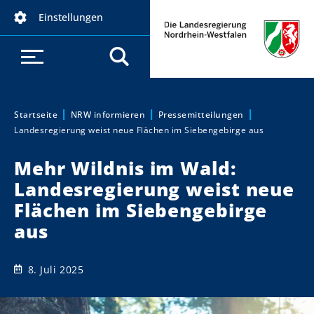
D
Einstellungen
i
r
e
k
t
z
Startseite
NRW informieren
Pressemitteilungen
Sie sind hier:
Landesregierung weist neue Flächen im Siebengebirge aus
u
m
Mehr Wildnis im Wald:
I
Landesregierung weist neue
n
h
Flächen im Siebengebirge
a
aus
l
t
8. Juli 2025