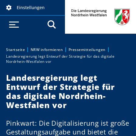
D
Einstellungen
i
r
e
k
t
z
Startseite
NRW informieren
Pressemitteilungen
Sie sind hier:
Landesregierung legt Entwurf der Strategie für das digitale
u
Nordrhein-Westfalen vor
m
I
Landesregierung legt
n
Entwurf der Strategie für
h
das digitale Nordrhein-
a
Westfalen vor
l
t
Pinkwart: Die Digitalisierung ist große
Gestaltungsaufgabe und bietet die