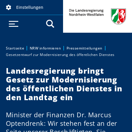
D
Einstellungen
i
r
e
k
t
z
Startseite
NRW informieren
Pressemitteilungen
Sie sind hier:
Gesetzentwurf zur Modernisierung des öffentlichen Dienstes
u
m
Landesregierung bringt
I
Gesetz zur Modernisierung
n
h
des öffentlichen Dienstes in
a
den Landtag ein
l
t
Minister der Finanzen Dr. Marcus
Optendrenk: Wir stehen fest an der
Seite unserer Beschäftigten. Sie