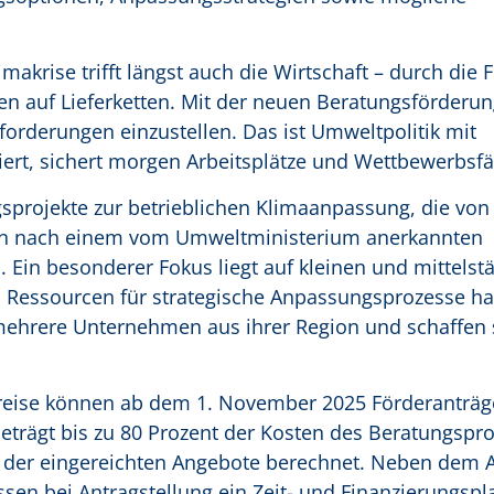
makrise trifft längst auch die Wirtschaft – durch die 
n auf Lieferketten. Mit der neuen Beratungsförderun
sforderungen einzustellen. Das ist Umweltpolitik mit
iert, sichert morgen Arbeitsplätze und Wettbewerbsfäh
sprojekte zur betrieblichen Klimaanpassung, die von
tern nach einem vom Umweltministerium anerkannten
Ein besonderer Fokus liegt auf kleinen und mittelst
en Ressourcen für strategische Anpassungsprozesse h
ehrere Unternehmen aus ihrer Region und schaffen 
ise können ab dem 1. November 2025 Förderanträge
rägt bis zu 80 Prozent der Kosten des Beratungspro
der eingereichten Angebote berechnet. Neben dem 
ssen bei Antragstellung ein Zeit- und Finanzierungspl