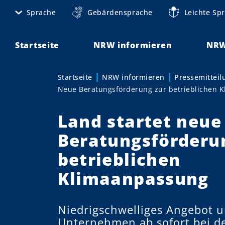
D
Sprache
Gebärdensprache
Leichte Sp
M
i
r
e
e
Startseite
NRW informieren
NRW
t
k
t
a
Startseite
NRW informieren
Pressemittei
Sie sind hier:
z
Neue Beratungsförderung zur betrieblichen 
n
u
m
a
Land startet neue
I
v
n
Beratungsförderu
h
i
betrieblichen
a
g
l
Klimaanpassung
t
a
t
Niedrigschwelliges Angebot u
Unternehmen ab sofort bei d
i