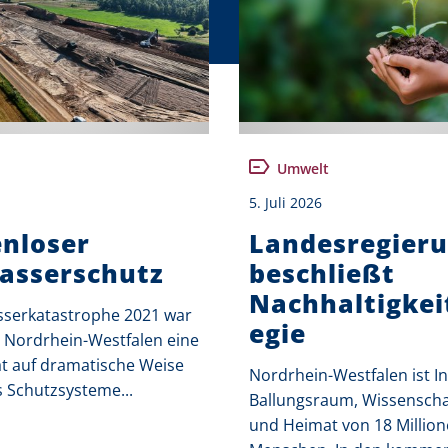
Umwelt
5. Juli 2026
nloser
Landesregier
asserschutz
beschließt
Nachhaltigkei
serkatastrophe 2021 war
egie
d Nordrhein-Westfalen eine
at auf dramatische Weise
Nordrhein-Westfalen ist In
s Schutzsysteme...
Ballungsraum, Wissenscha
und Heimat von 18 Millio