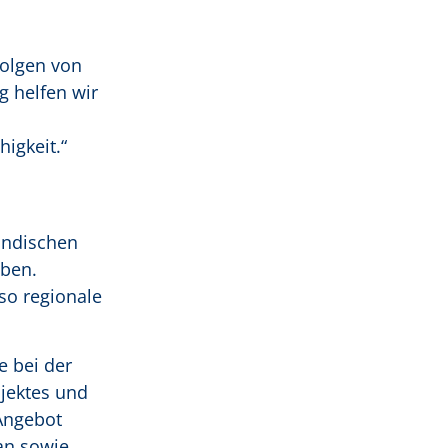
Folgen von
g helfen wir
igkeit.“
ändischen
aben.
so regionale
 bei der
jektes und
Angebot
an sowie