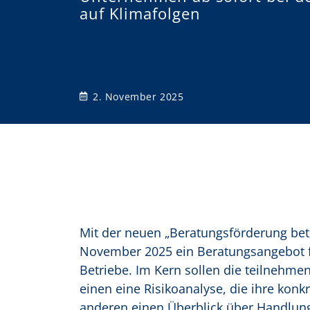
auf Klimafolgen
o
n
2. November 2025
Mit der neuen „Beratungsförderung bet
November 2025 ein Beratungsangebot fü
Betriebe. Im Kern sollen die teilnehm
einen eine Risikoanalyse, die ihre konk
anderen einen Überblick über Handlun