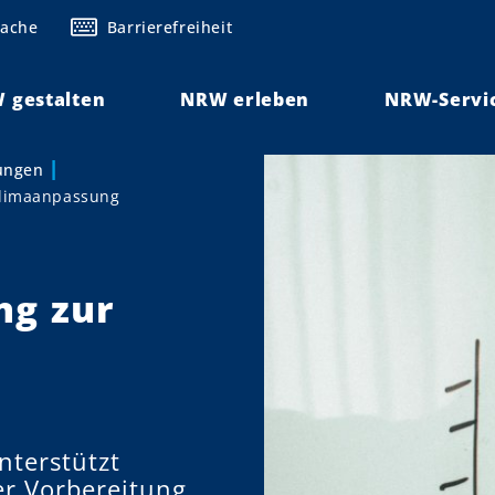
rache
Barrierefreiheit
 gestalten
NRW erleben
NRW-Servi
lungen
Klimaanpassung
ng zur
nterstützt
er Vorbereitung