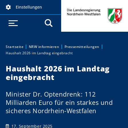
D
Einstellungen
i
r
e
k
t
z
Startseite
NRW informieren
Pressemitteilungen
Sie sind hier:
Haushalt 2026 im Landtag eingebracht
u
m
Haushalt 2026 im Landtag
I
eingebracht
n
h
a
Minister Dr. Optendrenk: 112
l
Milliarden Euro für ein starkes und
t
sicheres Nordrhein-Westfalen
17. September 2025