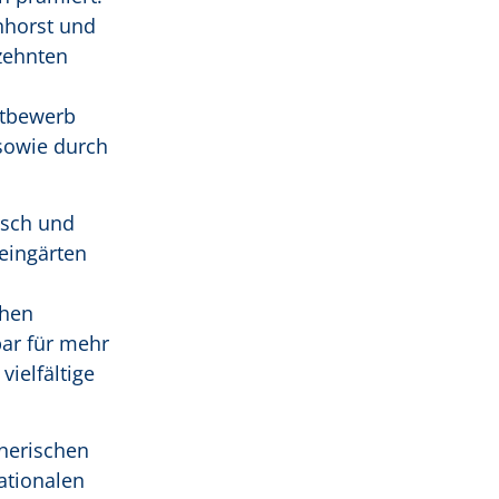
nhorst und
zehnten
ttbewerb
sowie durch
nsch und
eingärten
chen
bar für mehr
vielfältige
nerischen
ationalen