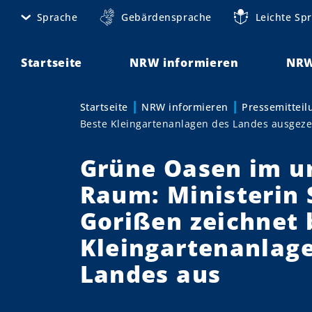
D
Sprache
Gebärdensprache
Leichte Sp
M
i
r
e
e
Startseite
NRW informieren
NRW
t
k
t
a
Startseite
NRW informieren
Pressemittei
Sie sind hier:
z
Beste Kleingartenanlagen des Landes ausgeze
n
u
m
a
Grüne Oasen im u
I
v
n
Raum: Ministerin 
h
i
Gorißen zeichnet 
a
g
l
Kleingartenanlag
t
a
Landes aus
t
i