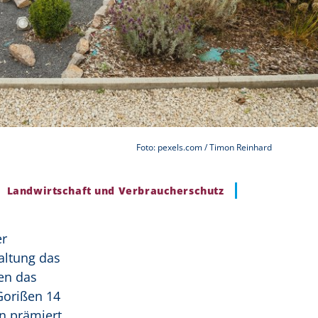
Foto: pexels.com / Timon Reinhard
Landwirtschaft und Verbraucherschutz
er
altung das
en das
Gorißen 14
n prämiert.