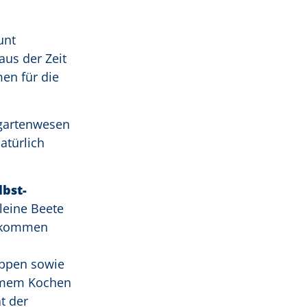
unt
aus der Zeit
en für die
ngartenwesen
atürlich
bst-
leine Beete
u kommen
uppen sowie
amem Kochen
t der