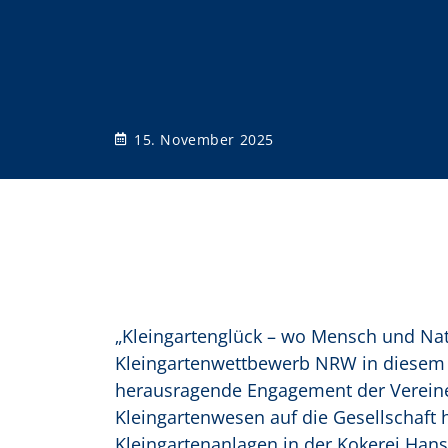
o
n
15. November 2025
„Kleingartenglück – wo Mensch und N
Kleingartenwettbewerb NRW in diesem Ja
herausragende Engagement der Vereine u
Kleingartenwesen auf die Gesellschaft 
Kleingartenanlagen in der Kokerei Hans