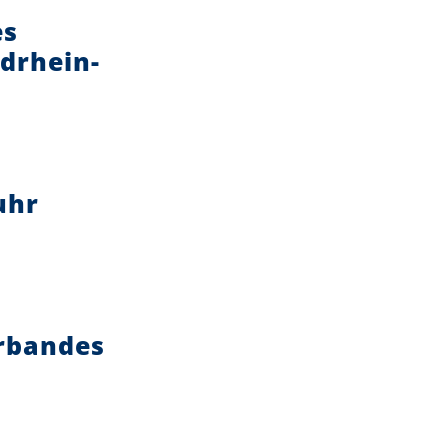
es
drhein-
uhr
erbandes