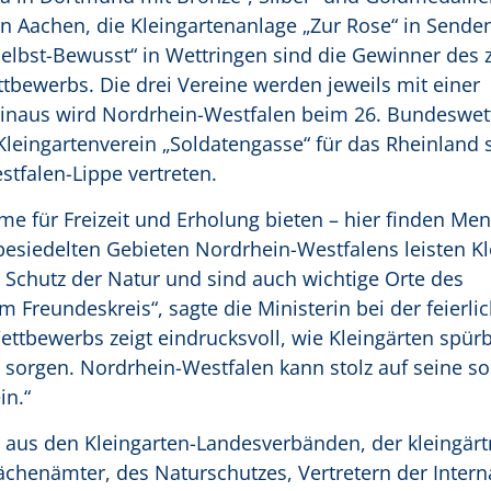
in Aachen, die Kleingartenanlage „Zur Rose“ in Sende
elbst-Bewusst“ in Wettringen sind die Gewinner des 
tbewerbs. Die drei Vereine werden jeweils mit einer
hinaus wird Nordrhein-Westfalen beim 26. Bundeswe
Kleingartenverein „Soldatengasse“ für das Rheinland 
stfalen-Lippe vertreten.
me für Freizeit und Erholung bieten – hier finden Me
esiedelten Gebieten Nordrhein-Westfalens leisten Kl
 Schutz der Natur und sind auch wichtige Orte des
Freundeskreis“, sagte die Ministerin bei der feierli
ettbewerbs zeigt eindrucksvoll, wie Kleingärten spür
 sorgen. Nordrhein-Westfalen kann stolz auf seine so 
in.“
 aus den Kleingarten-Landesverbänden, der kleingärt
henämter, des Naturschutzes, Vertretern der Intern