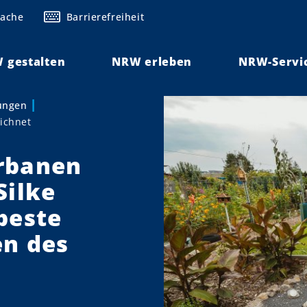
rache
Barrierefreiheit
 gestalten
NRW erleben
NRW-Servi
lungen
ichnet
rbanen
Silke
beste
en des