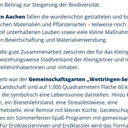
n Beitrag zur Steigerung der Biodiversität.
in Aachen
fallen die wunderschön gestalteten und b
chen Materialien und Pflanzenarten – teilweise noch 
voll unterhaltenen Lauben sowie viele kleine Maßnahm
den Bewirtschaftung und Materialverwendung.
die gute Zusammenarbeit zwischen der für das Klei
beziehungsweise Stadtverband der Kleingärtner und n
elleninhaberinnen und -inhaber.
erb war der
Gemeinschaftsgarten „Wettringen-Sel
n Landschaft sind auf 1.000 Quadratmetern Fläche 60 k
, die symbolisch eine Lebenssonne darstellen. Hinz
n, ein Bienenlehrstand, eine Streuobstwiese, eine
lstelle, eine Remise mit kleiner Küche, Gerätesch
t es ein Sommerferien-Spaß-Programm mit gemeins
Für Erstklässlerinnen und Erstklässler wird das Forma