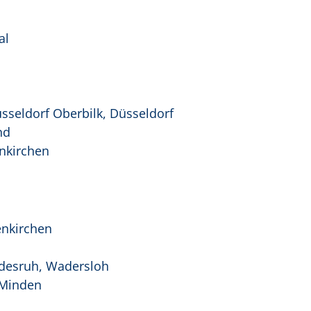
al
sseldorf Oberbilk, Düsseldorf
nd
enkirchen
enkirchen
ldesruh, Wadersloh
 Minden