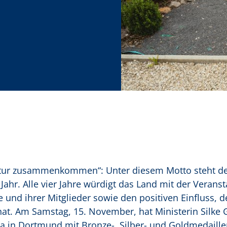
atur zusammenkommen“: Unter diesem Motto steht d
hr. Alle vier Jahre würdigt das Land mit der Veranst
nd ihrer Mitglieder sowie den positiven Einfluss, d
hat. Am Samstag, 15. November, hat Ministerin Silke 
a in Dortmund mit Bronze-, Silber- und Goldmedaille