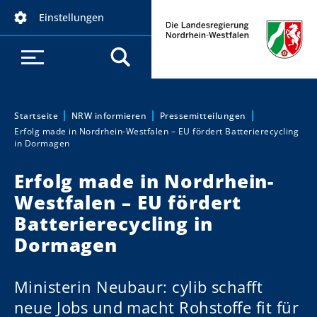
D
Einstellungen
i
r
e
k
t
z
Startseite
NRW informieren
Pressemitteilungen
Sie sind hier:
Erfolg made in Nordrhein-Westfalen – EU fördert Batterierecycling
u
in Dormagen
m
I
Erfolg made in Nordrhein-
n
Westfalen – EU fördert
h
Batterierecycling in
a
Dormagen
l
t
Ministerin Neubaur: cylib schafft
neue Jobs und macht Rohstoffe fit für