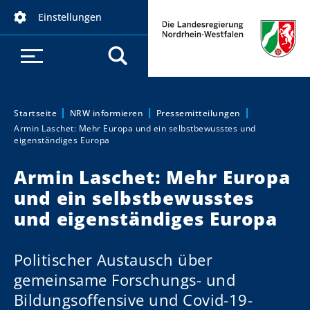
D
Einstellungen
i
r
e
k
t
z
Startseite
NRW informieren
Pressemitteilungen
Sie sind hier:
Armin Laschet: Mehr Europa und ein selbstbewusstes und
u
eigenständiges Europa
m
I
Armin Laschet: Mehr Europa
n
und ein selbstbewusstes
h
und eigenständiges Europa
a
l
t
Politischer Austausch über
gemeinsame Forschungs- und
Bildungsoffensive und Covid-19-