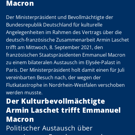
Macron
Der Ministerpräsident und Bevollmächtigte der
Bundesrepublik Deutschland für kulturelle
Angelegenheiten im Rahmen des Vertrags über die
het
het
het
het
het
het
het
het
het
het
het
het
het
het
het
het
het
deutsch-französische Zusammenarbeit Armin Laschet
trifft am Mittwoch, 8. September 2021, den
n
n
n
n
n
n
n
n
n
n
n
n
n
n
n
n
n
französischen Staatspräsidenten Emmanuel Macron
zu einem bilateralen Austausch im Elysée-Palast in
i
i
i
i
i
i
i
i
i
i
i
i
i
i
i
i
i
Paris. Der Ministerpräsident holt damit einen für Juli
vereinbarten Besuch nach, der wegen der
n
n
n
n
n
n
n
n
n
n
n
n
n
n
n
n
n
Flutkatastrophe in Nordrhein-Westfalen verschoben
werden musste.
Der Kulturbevollmächtigte
Armin Laschet trifft Emmanuel
Macron
Politischer Austausch über