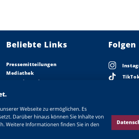
Beliebte Links
Folgen 
Pressemitteilungen
Insta
Mediathek
TikTo
Pressekontakt
Linke
Ministerpräsident
Landeskabinett
Faceb
Einsamkeit
unserer Webseite zu ermöglichen. Es
X
setzt. Darüber hinaus können Sie Inhalte von
Newsletter
Threa
Datensc
ch. Weitere Informationen finden Sie in den
YouTu