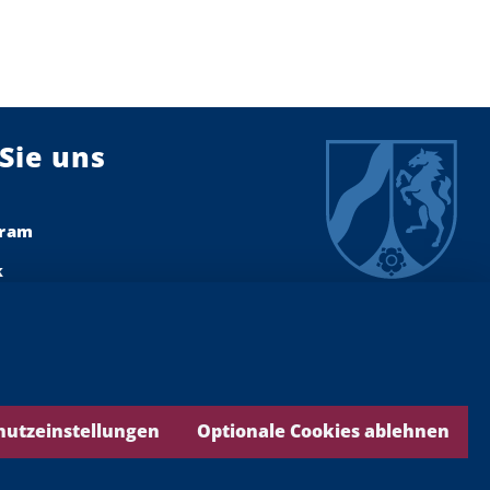
Sie uns
gram
k
dIn
ook
ds
hutzeinstellungen
Optionale Cookies ablehnen
be