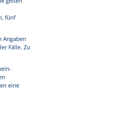
le gelten
, fünf
ch Angaben
er Fälle. Zu
.
hein-
en
en eine