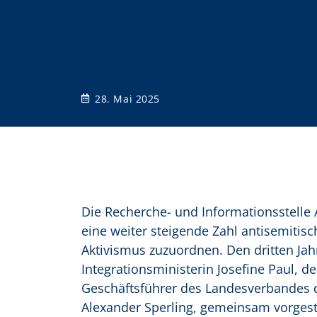
o
n
28. Mai 2025
Die Recherche- und Informationsstelle 
eine weiter steigende Zahl antisemitisch
Aktivismus zuzuordnen. Den dritten Jah
Integrationsministerin Josefine Paul, 
Geschäftsführer des Landesverbandes d
Alexander Sperling, gemeinsam vorgeste