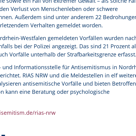
fe sowie ein Fall von extremer Gewalt – als solche Fäl
e den Verlust von Menschenleben oder schwere
önnen. Außerdem sind unter anderem 22 Bedrohungen
verletzendem Verhalten gemeldet worden.
ordrhein-Westfalen gemeldeten Vorfällen wurden na
lls bei der Polizei angezeigt. Das sind 21 Prozent all
uch Vorfälle unterhalb der Strafbarkeitsgrenze erfasst
 und Informationsstelle für Antisemitismus in Nordr
erichtet. RIAS NRW und die Meldestellen in elf weiter
sieren antisemitische Vorfälle und bieten Betroffen
son kann eine Beratung oder psychologische
isemitism.de/rias-nrw