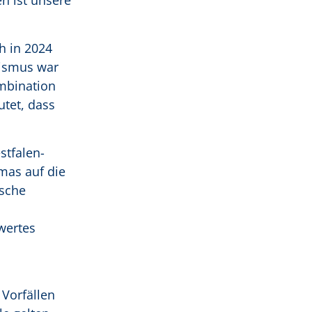
n ist unsere
h in 2024
tismus war
mbination
utet, dass
stfalen-
mas auf die
ische
wertes
Vorfällen