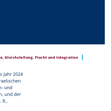
e, Gleichstellung, Flucht und Integration
s Jahr 2024
sraelischen
n- und
n, und der
 R.,