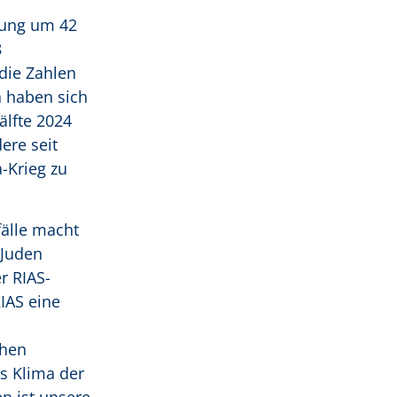
erung um 42
8
die Zahlen
n haben sich
älfte 2024
ere seit
-Krieg zu
fälle macht
 Juden
r RIAS-
RIAS eine
chen
es Klima der