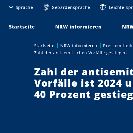
D
Sprache
Gebärdensprache
Leichte Sp
M
i
r
e
e
Startseite
NRW informieren
NRW
t
k
t
a
Startseite
NRW informieren
Pressemittei
Sie sind hier:
z
Zahl der antisemitischen Vorfälle gestiegen
n
u
m
a
Zahl der antisemi
I
v
n
Vorfälle ist 2024 
h
i
40 Prozent gestie
a
g
l
t
a
t
i