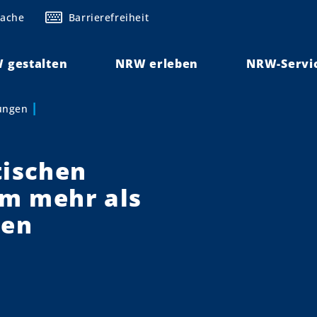
rache
Barrierefreiheit
 gestalten
NRW erleben
NRW-Servi
lungen
tischen
um mehr als
gen