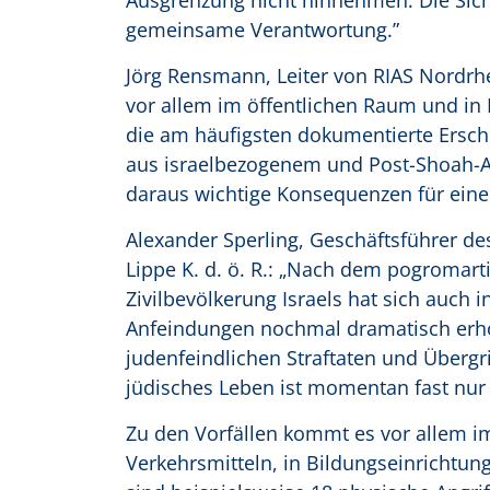
Ausgrenzung nicht hinnehmen. Die Sich
gemeinsame Verantwortung.”
Jörg Rensmann, Leiter von RIAS Nordrhe
vor allem im öffentlichen Raum und in
die am häufigsten dokumentierte Ersch
aus israelbezogenem und Post-Shoah-Ant
daraus wichtige Konsequenzen für eine
Alexander Sperling, Geschäftsführer d
Lippe K. d. ö. R.: „Nach dem pogromart
Zivilbevölkerung Israels hat sich auch 
Anfeindungen nochmal dramatisch erhöh
judenfeindlichen Straftaten und Übergr
jüdisches Leben ist momentan fast nur
Zu den Vorfällen kommt es vor allem im 
Verkehrsmitteln, in Bildungseinrichtu