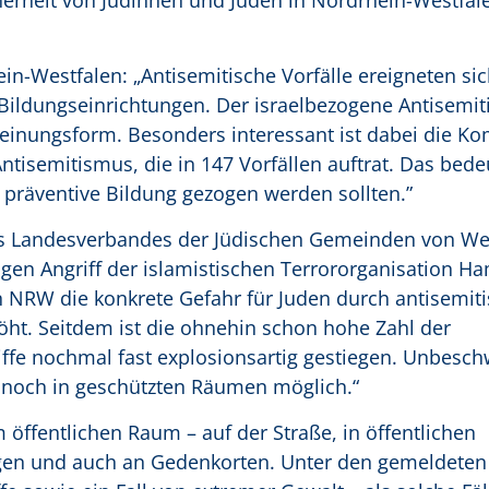
erheit von Jüdinnen und Juden in Nordrhein-Westfale
in-Westfalen: „Antisemitische Vorfälle ereigneten sic
 Bildungseinrichtungen. Der israelbezogene Antisemi
einungsform. Besonders interessant ist dabei die Ko
isemitismus, die in 147 Vorfällen auftrat. Das bede
 präventive Bildung gezogen werden sollten.”
es Landesverbandes der Jüdischen Gemeinden von We
igen Angriff der islamistischen Terrororganisation Ha
in NRW die konkrete Gefahr für Juden durch antisemit
t. Seitdem ist die ohnehin schon hohe Zahl der
iffe nochmal fast explosionsartig gestiegen. Unbesch
 noch in geschützten Räumen möglich.“
öffentlichen Raum – auf der Straße, in öffentlichen
ngen und auch an Gedenkorten. Unter den gemeldeten 