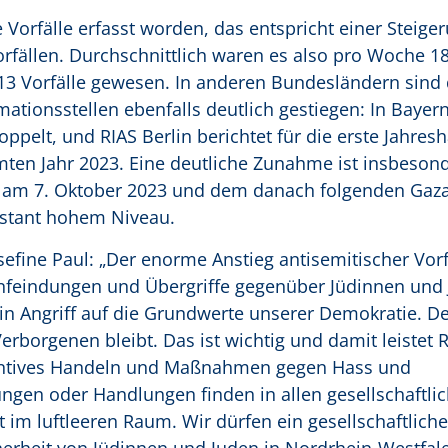
 Vorfälle erfasst worden, das entspricht einer Steig
orfällen. Durchschnittlich waren es also pro Woche 1
 13 Vorfälle gewesen. In anderen Bundesländern sind 
ationsstellen ebenfalls deutlich gestiegen: In Bayer
ppelt, und RIAS Berlin berichtet für die erste Jahresh
mten Jahr 2023. Eine deutliche Zunahme ist insbesond
l am 7. Oktober 2023 und dem danach folgenden Gaza
nstant hohem Niveau.
sefine Paul: „Der enorme Anstieg antisemitischer Vor
Anfeindungen und Übergriffe gegenüber Jüdinnen und
n Angriff auf die Grundwerte unserer Demokratie. De
erborgenen bleibt. Das ist wichtig und damit leistet 
äventives Handeln und Maßnahmen gegen Hass und
ngen oder Handlungen finden in allen gesellschaftli
ht im luftleeren Raum. Wir dürfen ein gesellschaftlich