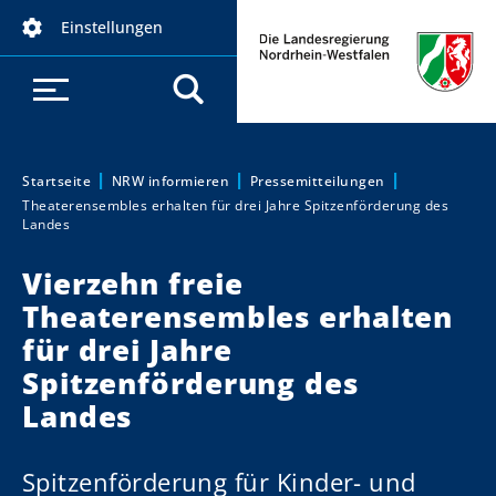
D
Einstellungen
i
r
e
k
t
z
Startseite
NRW informieren
Pressemitteilungen
Sie sind hier:
Theaterensembles erhalten für drei Jahre Spitzenförderung des
u
Landes
m
I
Vierzehn freie
n
Theaterensembles erhalten
h
für drei Jahre
a
Spitzenförderung des
l
t
Landes
Spitzenförderung für Kinder- und