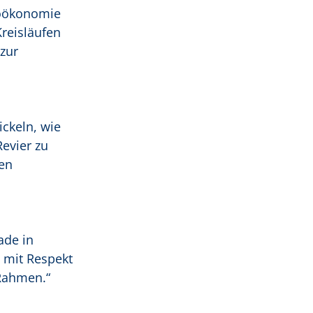
ioökonomie
Kreisläufen
zur
ckeln, wie
Revier zu
en
ade in
 mit Respekt
 Rahmen.“