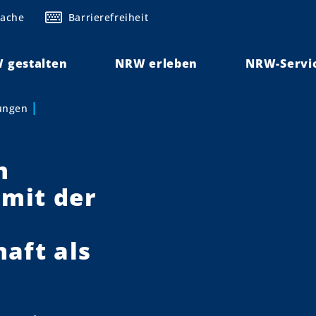
rache
Barrierefreiheit
 gestalten
NRW erleben
NRW-Servi
lungen
m
 mit der
aft als