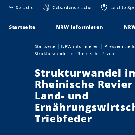
D
Sprache
Gebärdensprache
Leichte Sp
M
i
r
e
e
Startseite
NRW informieren
NRW
t
k
t
a
Startseite
NRW informieren
Pressemittei
Sie sind hier:
z
Strukturwandel im Rheinische Revier
n
u
m
a
Strukturwandel i
I
v
n
Rheinische Revier
h
i
Land- und
a
g
l
Ernährungswirtsch
t
a
Triebfeder
t
i