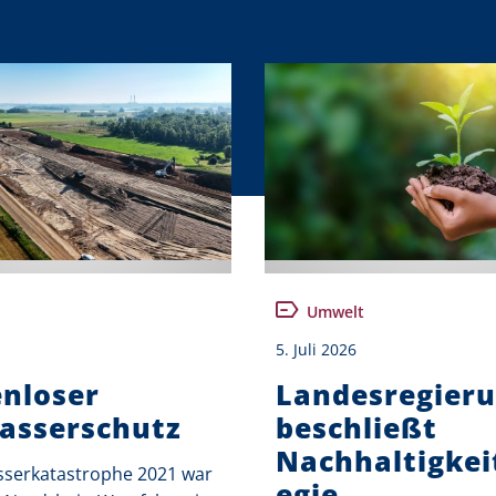
Umwelt
5. Juli 2026
nloser
Landesregier
asserschutz
beschließt
Nachhaltigkei
serkatastrophe 2021 war
egie