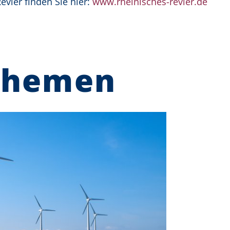
vier finden Sie hier:
www.rheinisches-revier.de
Themen