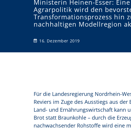
Ministerin Heinen-Esser: Ein
Agrarpolitik wird den bevors
o
Transformationsprozess hin z
n
nachhaltigen Modellregion ak
16. Dezember 2019
Für die Landesregierung Nordrhein-West
Reviers im Zuge des Ausstiegs aus der 
Land- und Ernährungswirtschaft kann un
Brot statt Braunkohle – durch die Erze
nachwachsender Rohstoffe wird eine mo