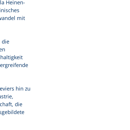
la Heinen-
inisches
wandel mit
 die
en
haltigkeit
ergreifende
eviers hin zu
strie,
haft, die
sgebildete