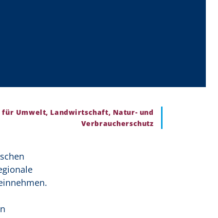
 für Umwelt, Landwirtschaft, Natur- und
Verbraucherschutz
ischen
egionale
e einnehmen.
en