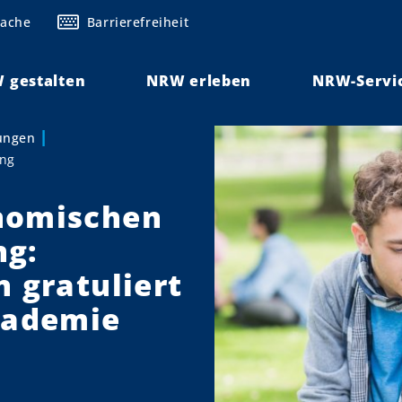
rache
Barrierefreiheit
 gestalten
NRW erleben
NRW-Servi
lungen
ung
nomischen
ng:
 gratuliert
kademie