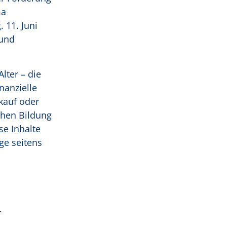
ma
 11. Juni
 und
lter – die
nanzielle
kauf oder
hen Bildung
se Inhalte
ge seitens
r