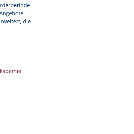
örderperiode
 Angebote
rweitert, die
akademie