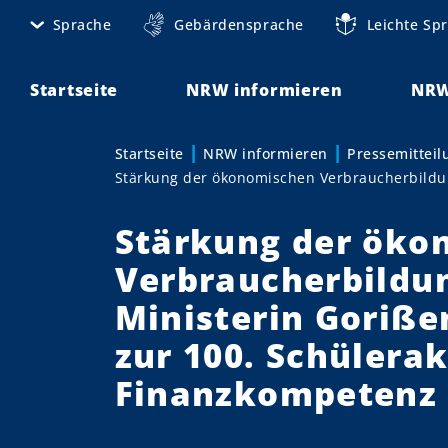
D
Sprache
Gebärdensprache
Leichte Sp
M
i
r
e
e
Startseite
NRW informieren
NRW
t
k
t
a
Startseite
NRW informieren
Pressemittei
Sie sind hier:
z
Stärkung der ökonomischen Verbraucherbild
n
u
m
a
Stärkung der öko
I
v
n
Verbraucherbildu
h
i
Ministerin Gorißen
a
g
l
zur 100. Schülera
t
a
Finanzkompetenz
t
i