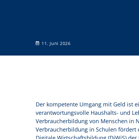
o
n
11. Juni 2026
Der kompetente Umgang mit Geld ist ein
verantwortungsvolle Haushalts- und L
Verbraucherbildung von Menschen in N
Verbraucherbildung in Schulen fördert 
Digitale Wirtschaftsbildung (DiWiS) de