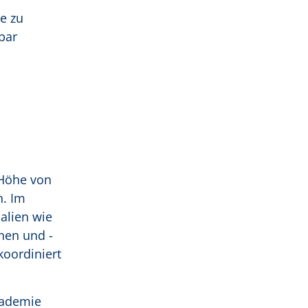
e zu
bar
 Höhe von
n. Im
alien wie
nen und -
koordiniert
kademie