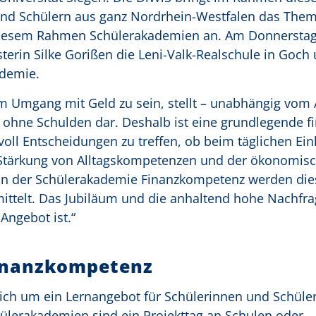
und Schülern aus ganz Nordrhein-Westfalen das The
diesem Rahmen Schülerakademien an. Am Donnerstag.
erin Silke Gorißen die Leni-Valk-Realschule in Goch
ademie.
m Umgang mit Geld zu sein, stellt – unabhängig vom A
ohne Schulden dar. Deshalb ist eine grundlegende fi
oll Entscheidungen zu treffen, ob beim täglichen Ein
Stärkung von Alltagskompetenzen und der ökonomisc
. In der Schülerakademie Finanzkompetenz werden die
ittelt. Das Jubiläum und die anhaltend hohe Nachfra
Angebot ist.“
inanzkompetenz
ich um ein Lernangebot für Schülerinnen und Schüle
ülerakademien sind ein Projekttag an Schulen oder