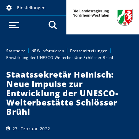
D
Einstellungen
i
r
e
k
t
z
Startseite
NRW informieren
Pressemitteilungen
Sie sind hier:
Entwicklung der UNESCO-Welterbestätte Schlösser Brühl
u
m
Staatssekretär Heinisch:
I
Neue Impulse zur
n
h
Entwicklung der UNESCO-
a
Welterbestätte Schlösser
l
Brühl
t
27. Februar 2022