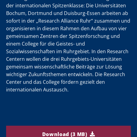
n
n
n
n
n
n
n
n
n
n
n
n
n
n
der internationalen Spitzenklasse: Die Universitäten
ab
ab
ab
ab
ab
ab
ab
ab
ab
ab
ab
ab
ab
ab
Bochum, Dortmund und Duisburg-Essen arbeiten ab
und
und
und
und
und
und
und
und
und
und
und
und
und
und
sofort in der „Research Alliance Ruhr“ zusammen und
r
r
r
r
r
r
r
r
r
r
r
r
r
r
organisieren in diesem Rahmen den Aufbau von vier
gemeinsamen Zentren der Spitzenforschung und
einem College für die Geistes- und
ch
ch
ch
ch
ch
ch
ch
ch
ch
ch
ch
ch
ch
ch
Sozialwissenschaften im Ruhrgebiet. In den Research
Centern wollen die drei Ruhrgebiets-Universitäten
gemeinsam wissenschaftliche Beiträge zur Lösung
h
h
h
h
h
h
h
h
h
h
h
h
h
h
wichtiger Zukunftsthemen entwickeln. Die Research
Center und das College fördern gezielt den
internationalen Austausch.
Download (3 MB)