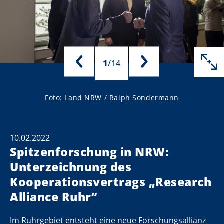
1
/
14
Foto: Land NRW / Ralph Sondermann
10.02.2022
Spitzenforschung in NRW:
Unterzeichnung des
Kooperationsvertrags „Research
Alliance Ruhr“
z
z
z
z
z
z
z
z
z
z
z
z
z
z
Im Ruhrgebiet entsteht eine neue Forschungsallianz