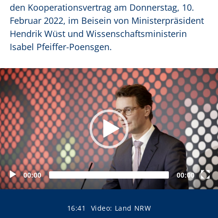
den Kooperationsvertrag am Donnerstag, 10.
Februar 2022, im Beisein von Ministerpräsident
Hendrik Wüst und Wissenschaftsministerin
Isabel Pfeiffer-Poensgen.
deo-Player
00:00
00:00
16:41
Video: Land NRW