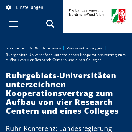
D
Einstellungen
i
r
e
k
t
z
Startseite
NRW informieren
Pressemitteilungen
Sie sind hier:
Ruhrgebiets-Universitäten unterzeichnen Kooperationsvertrag zum
u
Aufbau von vier Research Centern und eines Colleges
m
I
Ruhrgebiets-Universitäten
n
unterzeichnen
h
Kooperationsvertrag zum
a
Aufbau von vier Research
l
t
Centern und eines Colleges
Ruhr-Konferenz: Landesregierung